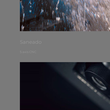
Saneado
5 axis CNC